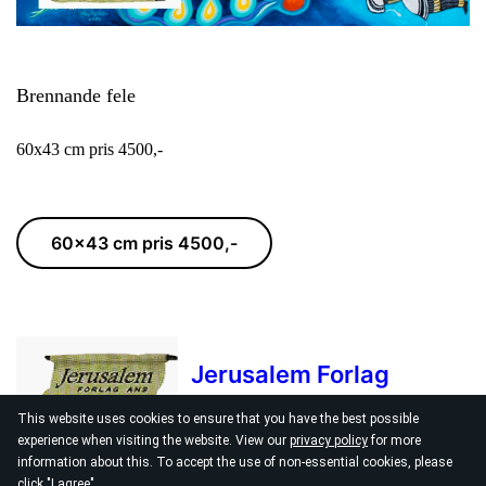
Brennande fele
60x43 cm pris 4500,-
60x43 cm pris 4500,-
Jerusalem Forlag
This website uses cookies to ensure that you have the best possible
experience when visiting the website. View our
privacy policy
for more
jerusalemf@online.no
information about this. To accept the use of non-essential cookies, please
click "I agree"